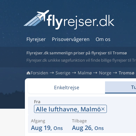
Flyrejser
Prisovervågeren
Om os
Flyrejser.dk sammenlign priser på flyrejser til Tromsø
Flyrejser.dk unikke søgefunktion vil finde billige flyrejser til
Forsiden
Sverige
Malmø
Norge
Tromsø
Tu
Enkeltrejse
Fra
Alle lufthavne,
Malmö
Afgang
Tilbage
Aug 19,
Aug 26,
Ons
Ons