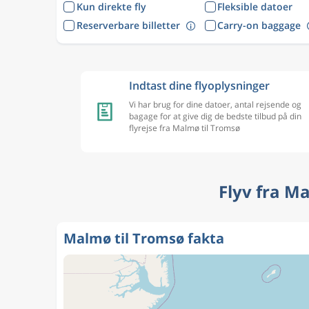
Kun direkte fly
Fleksible datoer
Reserverbare billetter
Carry-on baggage
Indtast dine flyoplysninger
Vi har brug for dine datoer, antal rejsende og
bagage for at give dig de bedste tilbud på din
flyrejse fra Malmø til Tromsø
Flyv fra M
Malmø til Tromsø fakta