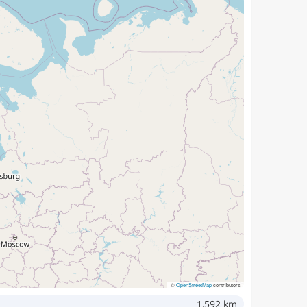
©
OpenStreetMap
contributors
1,592 km