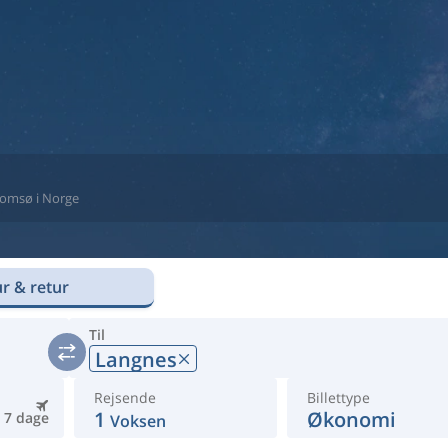
 Tromsø i Norge
r & retur
Til
Langnes
Rejsende
Billettype
1
Økonomi
7 dage
Voksen