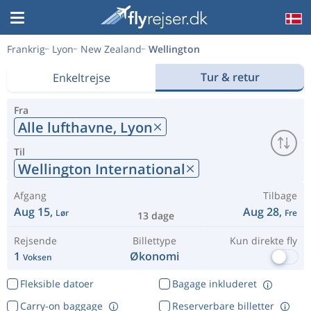
Frankrig
Lyon
New Zealand
Wellington
Tur & retur
Enkeltrejse
Fra
Alle lufthavne,
Lyon
Til
Wellington International
Afgang
Tilbage
Aug 15,
Aug 28,
Lør
Fre
13 dage
Rejsende
Billettype
Kun direkte fly
1
Økonomi
Voksen
Fleksible datoer
Bagage inkluderet
Carry-on baggage
Reserverbare billetter