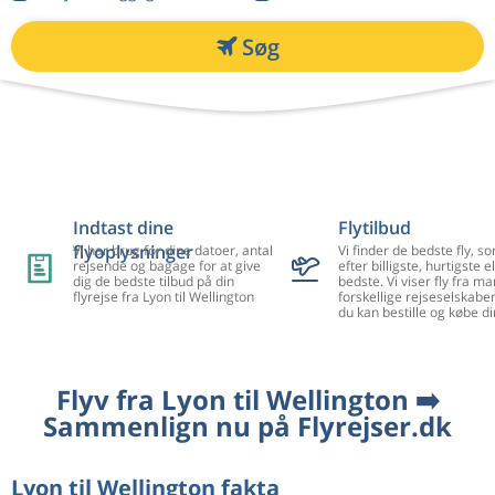
Søg
Indtast dine
Flytilbud
flyoplysninger
Vi har brug for dine datoer, antal
Vi finder de bedste fly, so
rejsende og bagage for at give
efter billigste, hurtigste el
dig de bedste tilbud på din
bedste. Vi viser fly fra m
flyrejse fra Lyon til Wellington
forskellige rejseselskaber
du kan bestille og købe di
Flyv fra Lyon til Wellington ➡️
Sammenlign nu på Flyrejser.dk
Lyon til Wellington fakta