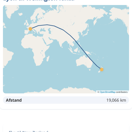
©
OpenStreetMap
contributors
Afstand
19,066 km