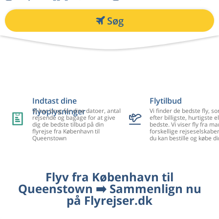
Søg
Indtast dine
Flytilbud
flyoplysninger
Vi har brug for dine datoer, antal
Vi finder de bedste fly, so
rejsende og bagage for at give
efter billigste, hurtigste el
dig de bedste tilbud på din
bedste. Vi viser fly fra m
flyrejse fra København til
forskellige rejseselskaber
Queenstown
du kan bestille og købe di
Flyv fra København til
Queenstown ➡️ Sammenlign nu
på Flyrejser.dk