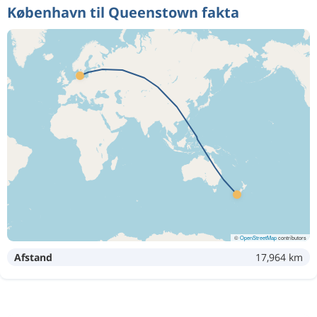
København til Queenstown fakta
©
OpenStreetMap
contributors
Afstand
17,964 km