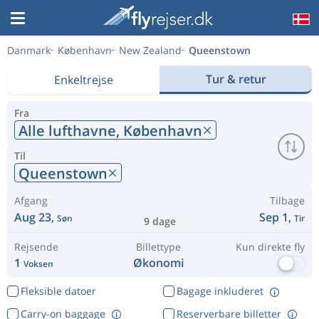
Danmark
København
New Zealand
Queenstown
Tur & retur
Enkeltrejse
Fra
Alle lufthavne,
København
Til
Queenstown
Afgang
Tilbage
Aug 23,
Sep 1,
Søn
Tir
9 dage
Rejsende
Billettype
Kun direkte fly
1
Økonomi
Voksen
Fleksible datoer
Bagage inkluderet
Carry-on baggage
Reserverbare billetter