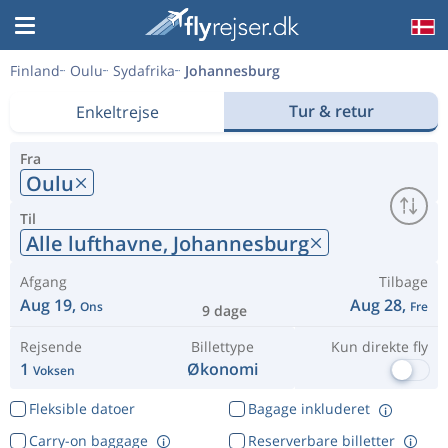
Finland
Oulu
Sydafrika
Johannesburg
Tur & retur
Enkeltrejse
Fra
Oulu
Til
Alle lufthavne,
Johannesburg
Afgang
Tilbage
Aug 19,
Aug 28,
Ons
Fre
9 dage
Rejsende
Billettype
Kun direkte fly
1
Økonomi
Voksen
Fleksible datoer
Bagage inkluderet
Carry-on baggage
Reserverbare billetter