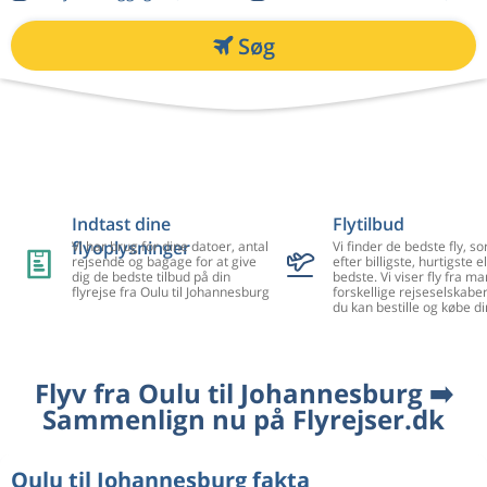
Søg
Indtast dine
Flytilbud
flyoplysninger
Vi har brug for dine datoer, antal
Vi finder de bedste fly, so
rejsende og bagage for at give
efter billigste, hurtigste el
dig de bedste tilbud på din
bedste. Vi viser fly fra m
flyrejse fra Oulu til Johannesburg
forskellige rejseselskaber
du kan bestille og købe di
Flyv fra Oulu til Johannesburg ➡️
Sammenlign nu på Flyrejser.dk
Oulu til Johannesburg fakta