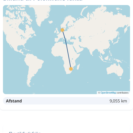
©
OpenStreetMap
contributors
Afstand
9,055 km