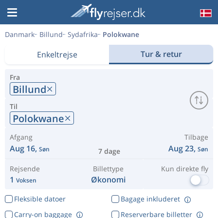
Danmark
Billund
Sydafrika
Polokwane
Tur & retur
Enkeltrejse
Fra
Billund
Til
Polokwane
Afgang
Tilbage
Aug 16,
Aug 23,
Søn
Søn
7 dage
Rejsende
Billettype
Kun direkte fly
1
Økonomi
Voksen
Fleksible datoer
Bagage inkluderet
Carry-on baggage
Reserverbare billetter