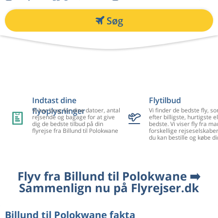
Søg
Indtast dine
Flytilbud
flyoplysninger
Vi har brug for dine datoer, antal
Vi finder de bedste fly, so
rejsende og bagage for at give
efter billigste, hurtigste el
dig de bedste tilbud på din
bedste. Vi viser fly fra m
flyrejse fra Billund til Polokwane
forskellige rejseselskaber
du kan bestille og købe di
Flyv fra Billund til Polokwane ➡️
Sammenlign nu på Flyrejser.dk
Billund til Polokwane fakta