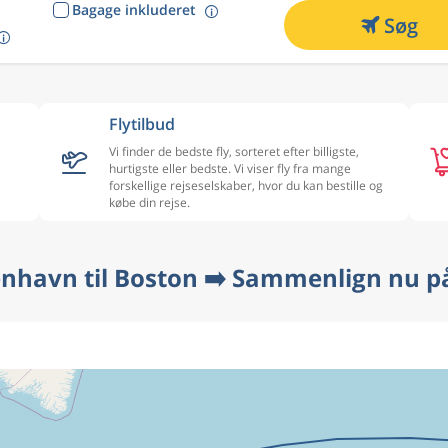
Bagage inkluderet
Søg
Flytilbud
Vi finder de bedste fly, sorteret efter billigste,
hurtigste eller bedste. Vi viser fly fra mange
forskellige rejseselskaber, hvor du kan bestille og
købe din rejse.
enhavn til Boston ➡️ Sammenlign nu på