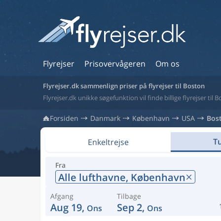
Flyrejser
Prisovervågeren
Om os
Flyrejser.dk sammenlign priser på flyrejser til Boston
Flyrejser.dk unikke søgefunktion vil finde billige flyrejser til 
Forsiden
Danmark
København
USA
Bos
Tu
Enkeltrejse
Fra
Alle lufthavne,
København
Afgang
Tilbage
Aug 19,
Sep 2,
Ons
Ons