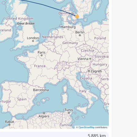
©
OpenStreetMap
contributors
5,885 km