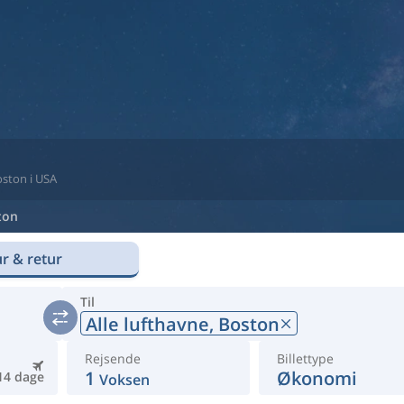
Boston i USA
ton
r & retur
Til
Alle lufthavne,
Boston
Rejsende
Billettype
1
Økonomi
14 dage
Voksen