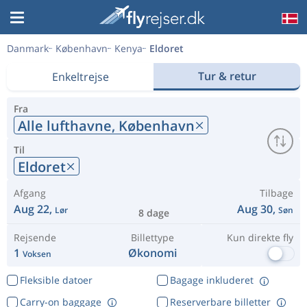
Danmark
København
Kenya
Eldoret
Tur & retur
Enkeltrejse
Fra
Alle lufthavne,
København
Til
Eldoret
Afgang
Tilbage
Aug 22,
Aug 30,
Lør
Søn
8 dage
Rejsende
Billettype
Kun direkte fly
1
Økonomi
Voksen
Fleksible datoer
Bagage inkluderet
Carry-on baggage
Reserverbare billetter