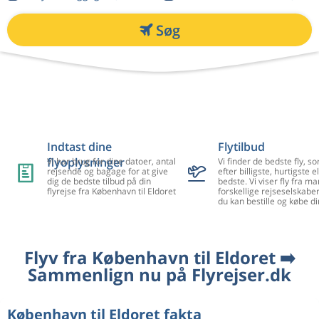
Søg
Indtast dine
Flytilbud
flyoplysninger
Vi har brug for dine datoer, antal
Vi finder de bedste fly, so
rejsende og bagage for at give
efter billigste, hurtigste el
dig de bedste tilbud på din
bedste. Vi viser fly fra m
flyrejse fra København til Eldoret
forskellige rejseselskaber
du kan bestille og købe di
Flyv fra København til Eldoret ➡️
Sammenlign nu på Flyrejser.dk
København til Eldoret fakta