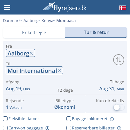
Danmark
Aalborg
Kenya
Mombasa
Tur & retur
Enkeltrejse
Fra
Aalborg
Til
Moi International
Afgang
Tilbage
Aug 19,
Aug 31,
Ons
Man
12 dage
Rejsende
Billettype
Kun direkte fly
1
Økonomi
Voksen
Fleksible datoer
Bagage inkluderet
Carry-on baggage
Reserverbare billetter