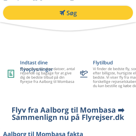
Søg
Indtast dine
Flytilbud
flyoplysninger
Vi har brug for dine datoer, antal
Vi finder de bedste fly, so
rejsende og bagage for at give
efter billigste, hurtigste el
dig de bedste tilbud på din
bedste. Vi viser fly fra m
flyrejse fra Aalborg til Mombasa
forskellige rejseselskaber
du kan bestille og købe di
Flyv fra Aalborg til Mombasa ➡️
Sammenlign nu på Flyrejser.dk
Aalborg til Mombasa fakta