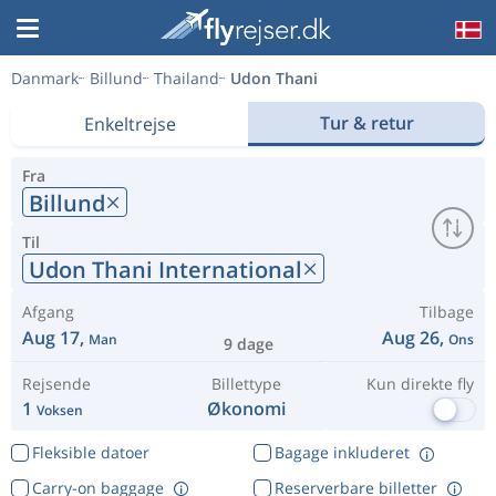
Danmark
Billund
Thailand
Udon Thani
Tur & retur
Enkeltrejse
Fra
Billund
Til
Udon Thani International
Afgang
Tilbage
Aug 17,
Aug 26,
Man
Ons
9 dage
Rejsende
Billettype
Kun direkte fly
1
Økonomi
Voksen
Fleksible datoer
Bagage inkluderet
Carry-on baggage
Reserverbare billetter