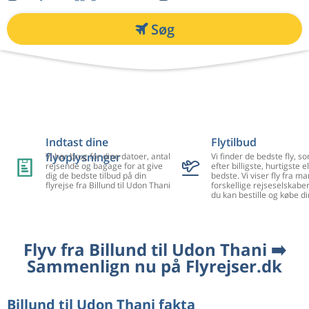
Søg
Indtast dine
Flytilbud
flyoplysninger
Vi har brug for dine datoer, antal
Vi finder de bedste fly, so
rejsende og bagage for at give
efter billigste, hurtigste el
dig de bedste tilbud på din
bedste. Vi viser fly fra m
flyrejse fra Billund til Udon Thani
forskellige rejseselskaber
du kan bestille og købe di
Flyv fra Billund til Udon Thani ➡️
Sammenlign nu på Flyrejser.dk
Billund til Udon Thani fakta