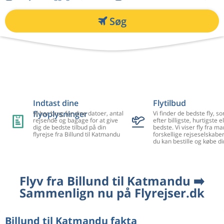
Søg
Indtast dine
Flytilbud
flyoplysninger
Vi har brug for dine datoer, antal
Vi finder de bedste fly, so
rejsende og bagage for at give
efter billigste, hurtigste el
dig de bedste tilbud på din
bedste. Vi viser fly fra m
flyrejse fra Billund til Katmandu
forskellige rejseselskaber
du kan bestille og købe di
Flyv fra Billund til Katmandu ➡️
Sammenlign nu på Flyrejser.dk
Billund til Katmandu fakta