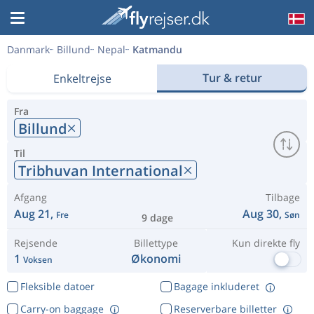
Danmark
Billund
Nepal
Katmandu
Tur & retur
Enkeltrejse
Fra
Billund
Til
Tribhuvan International
Afgang
Tilbage
Aug 21,
Aug 30,
Fre
Søn
9 dage
Rejsende
Billettype
Kun direkte fly
1
Økonomi
Voksen
Fleksible datoer
Bagage inkluderet
Carry-on baggage
Reserverbare billetter