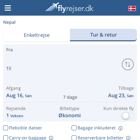
Nepal
Tur & retur
Enkeltrejse
Fra
Til
Afgang
Tilbage
Aug 16,
Aug 23,
Søn
Søn
7 dage
Rejsende
Billettype
Kun direkte fly
1
Økonomi
Voksen
Fleksible datoer
Bagage inkluderet
Carry-on baggage
Reserverbare billetter