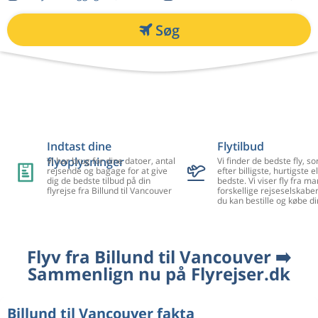
Søg
Indtast dine
Flytilbud
flyoplysninger
Vi har brug for dine datoer, antal
Vi finder de bedste fly, so
rejsende og bagage for at give
efter billigste, hurtigste el
dig de bedste tilbud på din
bedste. Vi viser fly fra m
flyrejse fra Billund til Vancouver
forskellige rejseselskaber
du kan bestille og købe di
Flyv fra Billund til Vancouver ➡️
Sammenlign nu på Flyrejser.dk
Billund til Vancouver fakta