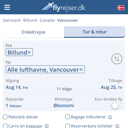
Danmark
Billund
Canada
Vancouver
Tur & retur
Enkeltrejse
Fra
Billund
Til
Alle lufthavne,
Vancouver
Afgang
Tilbage
Aug 14,
Aug 25,
Fre
Tir
11 dage
Rejsende
Billettype
Kun direkte fly
1
Økonomi
Voksen
Fleksible datoer
Bagage inkluderet
Carry-on baggage
Reserverbare billetter