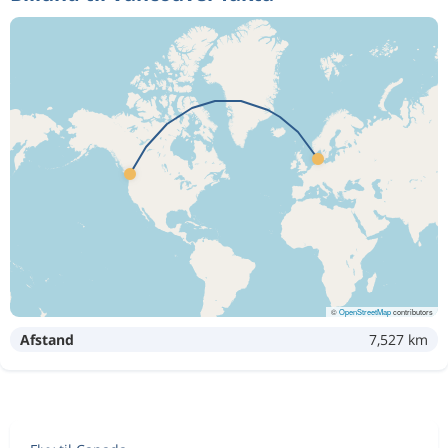
©
OpenStreetMap
contributors
Afstand
7,527 km