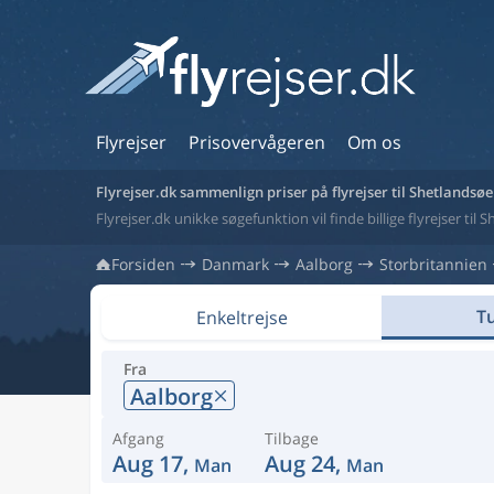
Flyrejser
Prisovervågeren
Om os
Flyrejser.dk sammenlign priser på flyrejser til Shetlandsø
Flyrejser.dk unikke søgefunktion vil finde billige flyrejser til
Forsiden
Danmark
Aalborg
Storbritannien
Tu
Enkeltrejse
Fra
Aalborg
Afgang
Tilbage
Aug 17,
Aug 24,
Man
Man