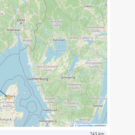
©
OpenStreetMap
contributors
743 km