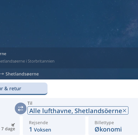
erne
 Shetlandsøerne i Storbritannien
Shetlandsøerne
r & retur
Til
Alle lufthavne,
Shetlandsöerne
Rejsende
Billettype
1
Økonomi
7 dage
Voksen