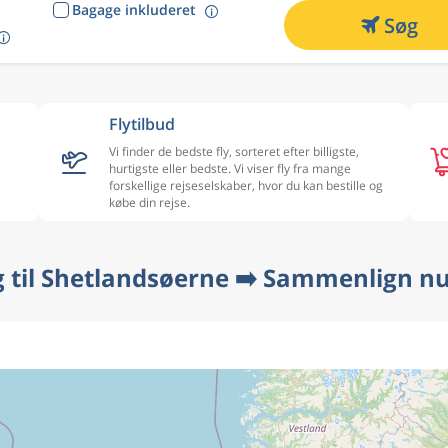
Bagage inkluderet
Søg
Flytilbud
Vi finder de bedste fly, sorteret efter billigste,
hurtigste eller bedste. Vi viser fly fra mange
forskellige rejseselskaber, hvor du kan bestille og
købe din rejse.
g til Shetlandsøerne ➡️ Sammenlign nu