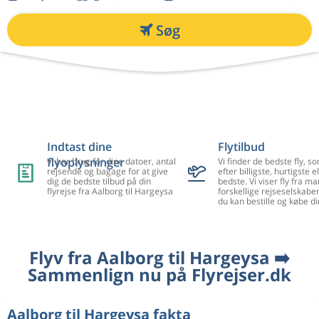
Søg
Indtast dine
Flytilbud
flyoplysninger
Vi har brug for dine datoer, antal
Vi finder de bedste fly, so
rejsende og bagage for at give
efter billigste, hurtigste el
dig de bedste tilbud på din
bedste. Vi viser fly fra m
flyrejse fra Aalborg til Hargeysa
forskellige rejseselskaber
du kan bestille og købe di
Flyv fra Aalborg til Hargeysa ➡️
Sammenlign nu på Flyrejser.dk
Aalborg til Hargeysa fakta