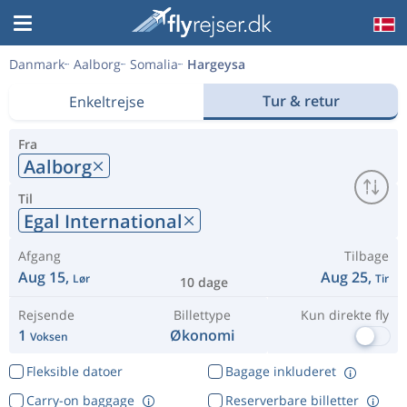
Danmark
Aalborg
Somalia
Hargeysa
Tur & retur
Enkeltrejse
Fra
Aalborg
Til
Egal International
Afgang
Tilbage
Aug 15,
Aug 25,
Lør
Tir
10 dage
Rejsende
Billettype
Kun direkte fly
1
Økonomi
Voksen
Fleksible datoer
Bagage inkluderet
Carry-on baggage
Reserverbare billetter