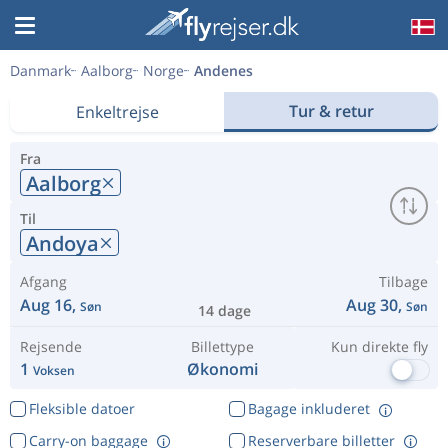
Danmark
Aalborg
Norge
Andenes
Tur & retur
Enkeltrejse
Fra
Aalborg
Til
Andoya
Afgang
Tilbage
Aug 16,
Aug 30,
Søn
Søn
14 dage
Rejsende
Billettype
Kun direkte fly
1
Økonomi
Voksen
Fleksible datoer
Bagage inkluderet
Carry-on baggage
Reserverbare billetter