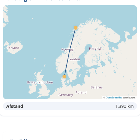
©
OpenStreetMap
contributors
Afstand
1,390 km