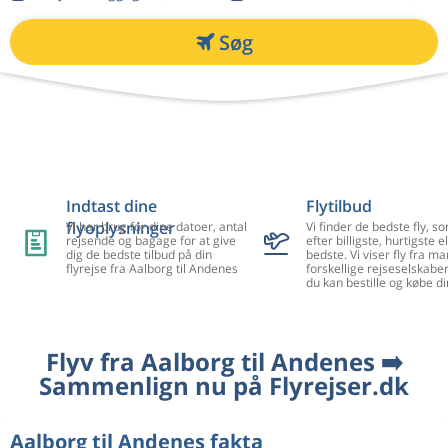
Søg
Indtast dine
Flytilbud
flyoplysninger
Vi har brug for dine datoer, antal
Vi finder de bedste fly, so
rejsende og bagage for at give
efter billigste, hurtigste el
dig de bedste tilbud på din
bedste. Vi viser fly fra m
flyrejse fra Aalborg til Andenes
forskellige rejseselskaber
du kan bestille og købe di
Flyv fra Aalborg til Andenes ➡️
Sammenlign nu på Flyrejser.dk
Aalborg til Andenes fakta