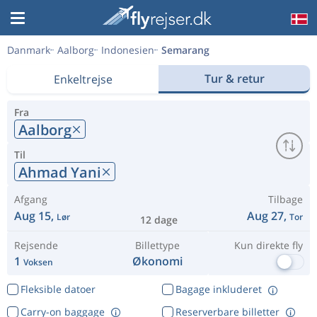
Danmark
Aalborg
Indonesien
Semarang
Tur & retur
Enkeltrejse
Fra
Aalborg
Til
Ahmad Yani
Afgang
Tilbage
Aug 15,
Aug 27,
Lør
Tor
12 dage
Rejsende
Billettype
Kun direkte fly
1
Økonomi
Voksen
Fleksible datoer
Bagage inkluderet
Carry-on baggage
Reserverbare billetter