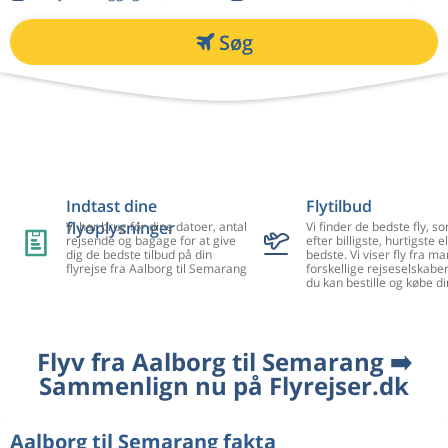
Søg
Indtast dine
Flytilbud
flyoplysninger
Vi har brug for dine datoer, antal
Vi finder de bedste fly, so
rejsende og bagage for at give
efter billigste, hurtigste el
dig de bedste tilbud på din
bedste. Vi viser fly fra m
flyrejse fra Aalborg til Semarang
forskellige rejseselskaber
du kan bestille og købe di
Flyv fra Aalborg til Semarang ➡️
Sammenlign nu på Flyrejser.dk
Aalborg til Semarang fakta