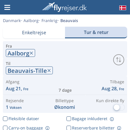
Danmark
Aalborg
Frankrig
Beauvais
Tur & retur
Enkeltrejse
Fra
Aalborg
Til
Beauvais-Tille
Afgang
Tilbage
Aug 21,
Aug 28,
Fre
Fre
7 dage
Rejsende
Billettype
Kun direkte fly
1
Økonomi
Voksen
Fleksible datoer
Bagage inkluderet
Carry-on baggage
Reserverbare billetter