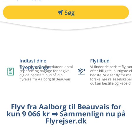
Søg
Indtast dine
Flytilbud
flyoplysninger
Vi har brug for dine datoer, antal
Vi finder de bedste fly, so
rejsende og bagage for at give
efter billigste, hurtigste el
dig de bedste tilbud på din
bedste. Vi viser fly fra m
flyrejse fra Aalborg til Beauvais
forskellige rejseselskaber
du kan bestille og købe di
Flyv fra Aalborg til Beauvais for
kun 9 066 kr ➡️ Sammenlign nu på
Flyrejser.dk