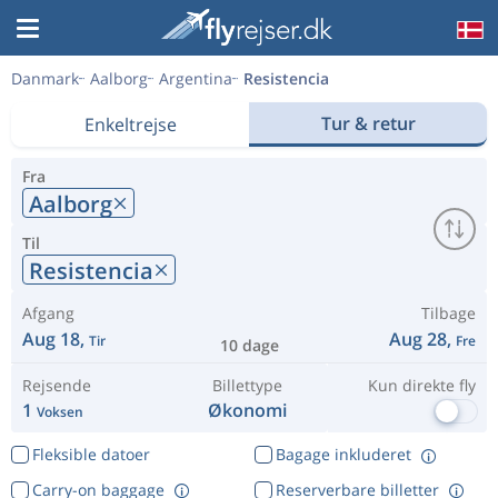
Danmark
Aalborg
Argentina
Resistencia
Tur & retur
Enkeltrejse
Fra
Aalborg
Til
Resistencia
Afgang
Tilbage
Aug 18,
Aug 28,
Tir
Fre
10 dage
Rejsende
Billettype
Kun direkte fly
1
Økonomi
Voksen
Fleksible datoer
Bagage inkluderet
Carry-on baggage
Reserverbare billetter