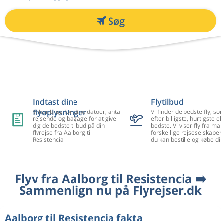
Søg
Indtast dine
Flytilbud
flyoplysninger
Vi har brug for dine datoer, antal
Vi finder de bedste fly, so
rejsende og bagage for at give
efter billigste, hurtigste el
dig de bedste tilbud på din
bedste. Vi viser fly fra m
flyrejse fra Aalborg til
forskellige rejseselskaber
Resistencia
du kan bestille og købe di
Flyv fra Aalborg til Resistencia ➡️
Sammenlign nu på Flyrejser.dk
Aalborg til Resistencia fakta