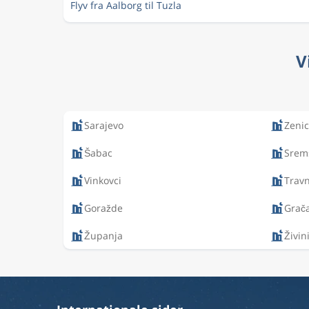
Flyv fra Aalborg til Tuzla
V
Sarajevo
Zeni
Šabac
Srem
Vinkovci
Travn
Goražde
Grač
Županja
Živin