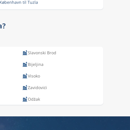
 København til Tuzla
a?
Slavonski Brod
Bijeljina
Visoko
Zavidovići
Odžak