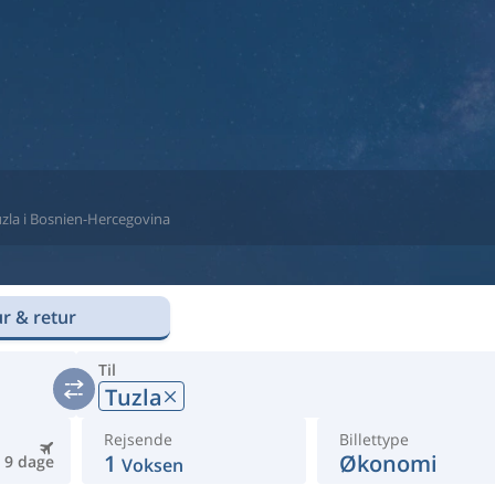
 Tuzla i Bosnien-Hercegovina
r & retur
Til
Tuzla
Rejsende
Billettype
1
Økonomi
9 dage
Voksen