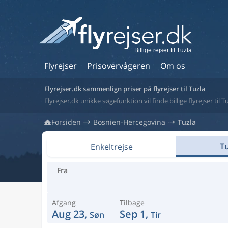
Billige rejser til Tuzla
Flyrejser
Prisovervågeren
Om os
Flyrejser.dk sammenlign priser på flyrejser til Tuzla
Flyrejser.dk unikke søgefunktion vil finde billige flyrejser til
Forsiden
Bosnien-Hercegovina
Tuzla
Tu
Enkeltrejse
Fra
Afgang
Tilbage
Aug 23,
Sep 1,
Søn
Tir