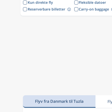
Kun direkte fly
Fleksible datoer
Reserverbare billetter
Carry-on baggage
Flyv fra Danmark til Tuzla
Fl