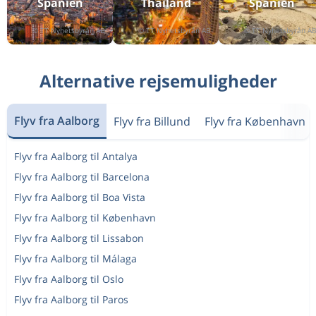
Spanien
Thailand
Spanien
Enkeltrejse
Barcelona
til
Las Palmas
284 kr
Enkeltrejse
Las Palmas
til
Barcelona
875 kr
Alternative rejsemuligheder
Enkeltrejse
Las Palmas
til
Málaga
406 kr
Enkeltrejse
Las Palmas
til
Flyv fra Aalborg
Flyv fra Billund
Flyv fra København
Valencia
1 540 kr
Enkeltrejse
Las Palmas
til
Flyv fra Aalborg til Antalya
Sevilla
1 075 kr
Flyv fra Aalborg til Barcelona
Enkeltrejse
Las Palmas
til
Flyv fra Aalborg til Boa Vista
Alicante
792 kr
Flyv fra Aalborg til København
Enkeltrejse
Las Palmas
til
Madrid
1 017 kr
Flyv fra Aalborg til Lissabon
Enkeltrejse
Tenerife
til
Flyv fra Aalborg til Málaga
Billund
1 443 kr
Flyv fra Aalborg til Oslo
Tur & retur
København
til
Flyv fra Aalborg til Paros
Kraków
754 kr