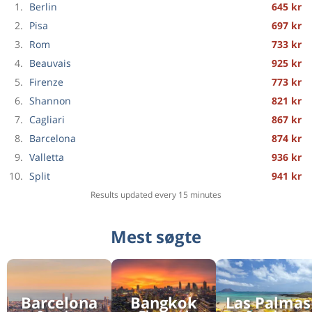
1.
Berlin
645 kr
Enkeltrejse
Thessaloniki
til
London
1 187 kr
2.
Pisa
697 kr
Enkeltrejse
København
til
3.
Rom
733 kr
Nice
752 kr
4.
Beauvais
925 kr
Enkeltrejse
Rom
til
5.
Firenze
773 kr
Aalborg
1 340 kr
6.
Shannon
821 kr
Enkeltrejse
København
til
7.
Cagliari
867 kr
Istanbul
1 029 kr
8.
Barcelona
874 kr
Enkeltrejse
Hat Yai
til
9.
Valletta
936 kr
Kuala Lumpur
617 kr
10.
Split
941 kr
Tur & retur
København
til
Rom
Results updated every 15 minutes
733 kr
Enkeltrejse
Melbourne
til
Christchurch
1 681 kr
Mest søgte
Enkeltrejse
Auckland
til
Noumea
1 733 kr
Enkeltrejse
Nadi
til
Barcelona
Bangkok
Las Palmas
Apia
1 330 kr