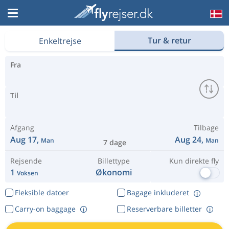
Find billige flybilletter
Tur & retur
Enkeltrejse
Fra
Til
Afgang
Tilbage
Aug 17,
Aug 24,
Man
Man
7 dage
Rejsende
Billettype
Kun direkte fly
1
Økonomi
Voksen
Fleksible datoer
Bagage inkluderet
Carry-on baggage
Reserverbare billetter