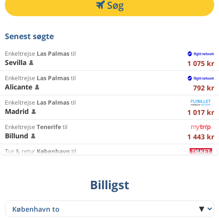
Søg
Senest søgte
Enkeltrejse
Las Palmas
til
Sevilla
1 075 kr
Enkeltrejse
Las Palmas
til
Alicante
792 kr
Enkeltrejse
Las Palmas
til
Madrid
1 017 kr
Enkeltrejse
Tenerife
til
Billund
1 443 kr
Tur & retur
København
til
Kraków
754 kr
Tur & retur
København
til
Billigst
East Midlands
1 382 kr
Enkeltrejse
Thessaloniki
til
København
859 kr