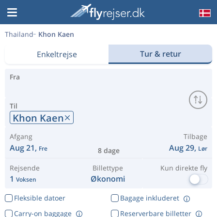
Thailand
Khon Kaen
Tur & retur
Enkeltrejse
Fra
Til
Khon Kaen
Afgang
Tilbage
Aug 21,
Aug 29,
Fre
Lør
8 dage
Rejsende
Billettype
Kun direkte fly
1
Økonomi
Voksen
Fleksible datoer
Bagage inkluderet
Carry-on baggage
Reserverbare billetter