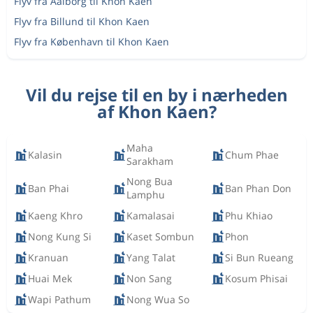
Flyv fra Aalborg til Khon Kaen
Flyv fra Billund til Khon Kaen
Flyv fra København til Khon Kaen
Vil du rejse til en by i nærheden
af Khon Kaen?
Maha
Kalasin
Chum Phae
Sarakham
Nong Bua
Ban Phai
Ban Phan Don
Lamphu
Kaeng Khro
Kamalasai
Phu Khiao
Nong Kung Si
Kaset Sombun
Phon
Kranuan
Yang Talat
Si Bun Rueang
Huai Mek
Non Sang
Kosum Phisai
Wapi Pathum
Nong Wua So