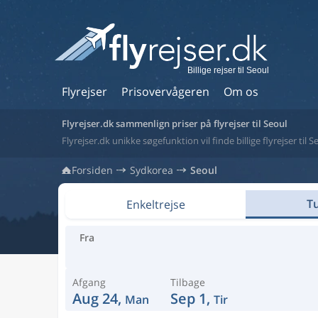
Billige rejser til Seoul
Flyrejser
Prisovervågeren
Om os
Flyrejser.dk sammenlign priser på flyrejser til Seoul
Flyrejser.dk unikke søgefunktion vil finde billige flyrejser til 
Forsiden
Sydkorea
Seoul
Tu
Enkeltrejse
Fra
Afgang
Tilbage
Aug 24,
Sep 1,
Man
Tir