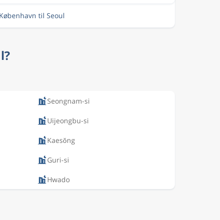
 København til Seoul
l?
Seongnam-si
Uijeongbu-si
Kaesŏng
Guri-si
Hwado