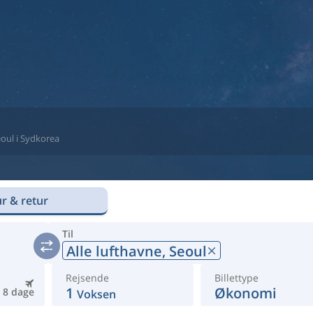
Seoul i Sydkorea
r & retur
Til
Alle lufthavne,
Seoul
Rejsende
Billettype
1
Økonomi
8 dage
Voksen