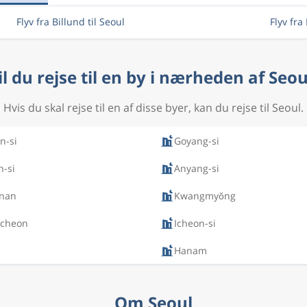
Flyv fra Billund til Seoul
Flyv fra
il du rejse til en by i nærheden af Seou
Hvis du skal rejse til en af disse byer, kan du rejse til Seoul.
n-si
Goyang-si
n-si
Anyang-si
nan
Kwangmyŏng
cheon
Icheon-si
Hanam
Om Seoul