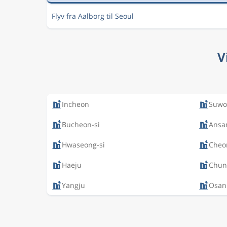
Flyv fra Aalborg til Seoul
V
Incheon
Suwo
Bucheon-si
Ansa
Hwaseong-si
Cheo
Haeju
Chun
Yangju
Osan