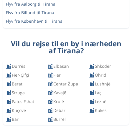
Flyv fra Aalborg til Tirana
Flyv fra Billund til Tirana
Flyv fra København til Tirana
Vil du rejse til en by i nærheden
af Tirana?
Durrës
Elbasan
Shkodër
Fier-Çifçi
Fier
Ohrid
Berat
Centar Župa
Lushnjë
Struga
Kavajë
Laç
Patos Fshat
Krujë
Lezhë
Kuçovë
Debar
Kukës
Bar
Burrel