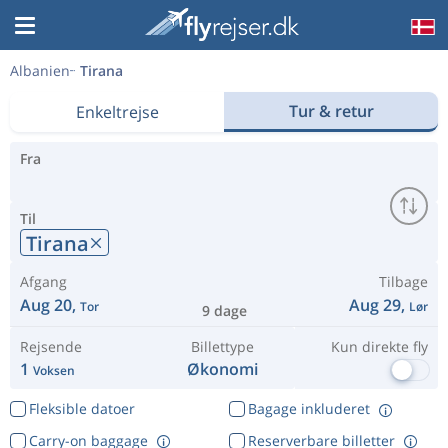
Albanien
Tirana
Tur & retur
Enkeltrejse
Fra
Til
Tirana
Afgang
Tilbage
Aug 20,
Aug 29,
Tor
Lør
9 dage
Rejsende
Billettype
Kun direkte fly
1
Økonomi
Voksen
Fleksible datoer
Bagage inkluderet
Carry-on baggage
Reserverbare billetter