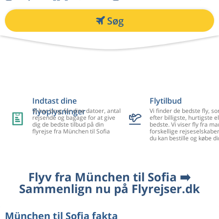
Søg
Indtast dine
Flytilbud
flyoplysninger
Vi har brug for dine datoer, antal
Vi finder de bedste fly, so
rejsende og bagage for at give
efter billigste, hurtigste el
dig de bedste tilbud på din
bedste. Vi viser fly fra m
flyrejse fra München til Sofia
forskellige rejseselskaber
du kan bestille og købe di
Flyv fra München til Sofia ➡️
Sammenlign nu på Flyrejser.dk
München til Sofia fakta