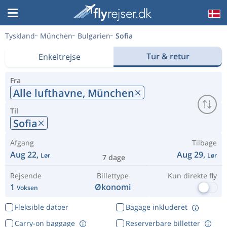
Tyskland
München
Bulgarien
Sofia
Tur & retur
Enkeltrejse
Fra
Alle lufthavne,
München
Til
Sofia
Afgang
Tilbage
Aug 22,
Aug 29,
Lør
Lør
7 dage
Rejsende
Billettype
Kun direkte fly
1
Økonomi
Voksen
Fleksible datoer
Bagage inkluderet
Carry-on baggage
Reserverbare billetter