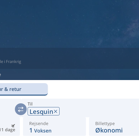
le i Frankrig
e
r & retur
Til
Lesquin
Rejsende
Billettype
1
Økonomi
11 dage
Voksen