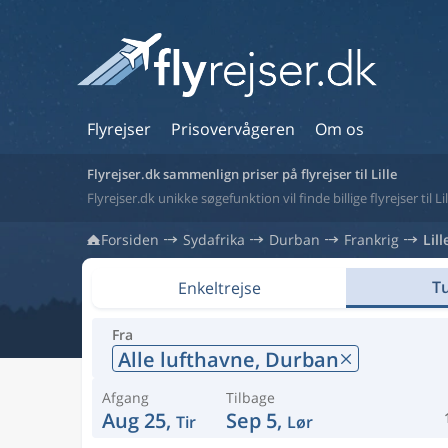
Flyrejser
Prisovervågeren
Om os
Flyrejser.dk sammenlign priser på flyrejser til Lille
Flyrejser.dk unikke søgefunktion vil finde billige flyrejser til Lil
Forsiden
Sydafrika
Durban
Frankrig
Lill
Tu
Enkeltrejse
Fra
Alle lufthavne,
Durban
Afgang
Tilbage
Aug 25,
Sep 5,
Tir
Lør