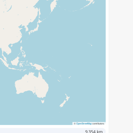
©
OpenStreetMap
contributors
9,354 km