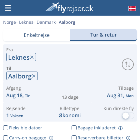
Norge
Leknes
Danmark
Aalborg
Tur & retur
Enkeltrejse
Fra
Leknes
Til
Aalborg
Afgang
Tilbage
Aug 18,
Aug 31,
Tir
Man
13 dage
Rejsende
Billettype
Kun direkte fly
1
Økonomi
Voksen
Fleksible datoer
Bagage inkluderet
Carry-on baggage
Reserverbare billetter