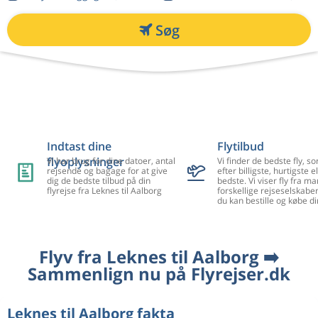
Søg
Indtast dine
Flytilbud
flyoplysninger
Vi har brug for dine datoer, antal
Vi finder de bedste fly, so
rejsende og bagage for at give
efter billigste, hurtigste el
dig de bedste tilbud på din
bedste. Vi viser fly fra m
flyrejse fra Leknes til Aalborg
forskellige rejseselskaber
du kan bestille og købe di
Flyv fra Leknes til Aalborg ➡️
Sammenlign nu på Flyrejser.dk
Leknes til Aalborg fakta