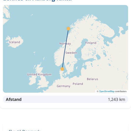
©
OpenStreetMap
contributors
Afstand
1,243 km