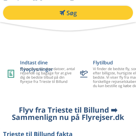
Søg
Indtast dine
Flytilbud
flyoplysninger
Vi har brug for dine datoer, antal
Vi finder de bedste fly, so
rejsende og bagage for at give
efter billigste, hurtigste el
dig de bedste tilbud på din
bedste. Vi viser fly fra m
flyrejse fra Trieste til Billund
forskellige rejseselskaber
du kan bestille og købe di
Flyv fra Trieste til Billund ➡️
Sammenlign nu på Flyrejser.dk
Trieste til Billund fakta