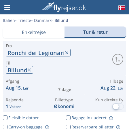
Italien
Trieste
Danmark
Billund
Tur & retur
Enkeltrejse
Fra
Ronchi dei Legionari
Til
Billund
Afgang
Tilbage
Aug 15,
Aug 22,
Lør
Lør
7 dage
Rejsende
Billettype
Kun direkte fly
1
Økonomi
Voksen
Fleksible datoer
Bagage inkluderet
Carry-on baggage
Reserverbare billetter