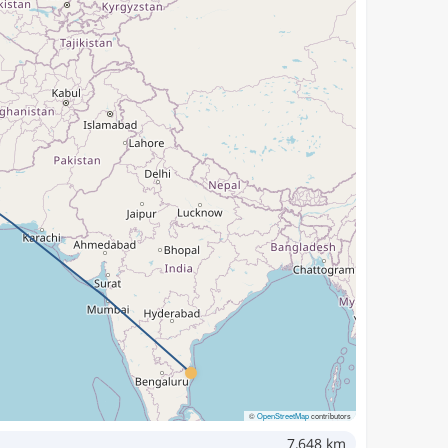
©
OpenStreetMap
contributors
7,648 km