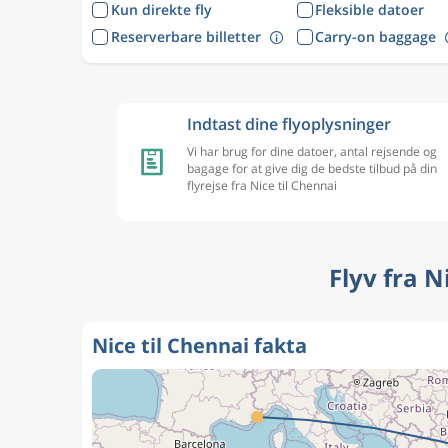
Kun direkte fly
Fleksible datoer
Reserverbare billetter
Carry-on baggage
Indtast dine flyoplysninger
Vi har brug for dine datoer, antal rejsende og
bagage for at give dig de bedste tilbud på din
flyrejse fra Nice til Chennai
Flyv fra N
Nice til Chennai fakta