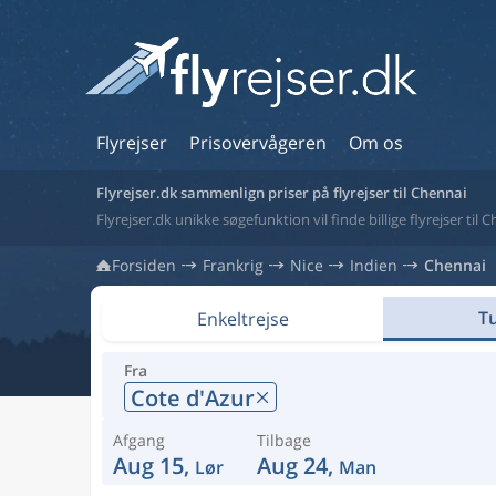
Flyrejser
Prisovervågeren
Om os
Flyrejser.dk sammenlign priser på flyrejser til Chennai
Flyrejser.dk unikke søgefunktion vil finde billige flyrejser til 
Forsiden
Frankrig
Nice
Indien
Chennai
Tu
Enkeltrejse
Fra
Cote d'Azur
Afgang
Tilbage
Aug 15,
Aug 24,
Lør
Man