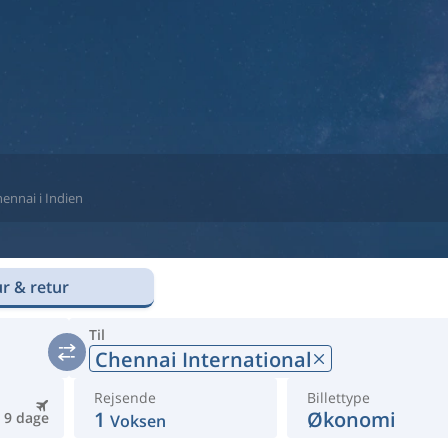
Chennai i Indien
r & retur
Til
Chennai International
Rejsende
Billettype
1
Økonomi
9 dage
Voksen