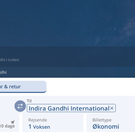
lhi i Indien
elhi
r & retur
Til
Indira Gandhi International
Rejsende
Billettype
1
Økonomi
10 dage
Voksen