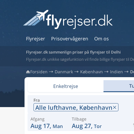
Flyrejser
Prisovervågeren
Om os
Flyrejser.dk sammenlign priser på flyrejser til Delhi
Flyrejser.dk unikke søgefunktion vil finde billige flyrejser til De
Forsiden
Danmark
København
Indien
D
Tu
Enkeltrejse
Fra
Alle lufthavne,
København
Afgang
Tilbage
Aug 17,
Aug 27,
Man
Tor