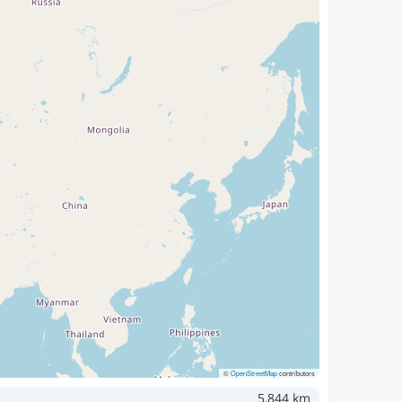
©
OpenStreetMap
contributors
5,844 km