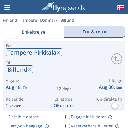
Finland
Tampere
Danmark
Billund
Tur & retur
Enkeltrejse
Fra
Tampere-Pirkkala
Til
Billund
Afgang
Tilbage
Aug 18,
Aug 30,
Tir
Søn
12 dage
Rejsende
Billettype
Kun direkte fly
1
Økonomi
Voksen
Fleksible datoer
Bagage inkluderet
Carry-on baggage
Reserverbare billetter