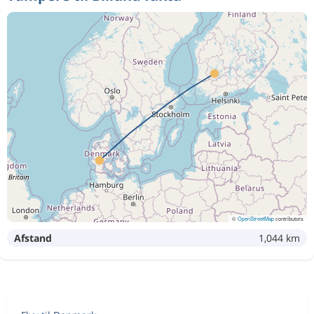
©
OpenStreetMap
contributors
Afstand
1,044 km