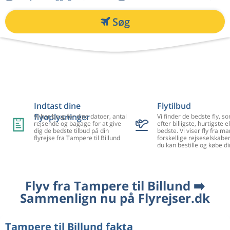
Søg
Indtast dine
Flytilbud
flyoplysninger
Vi har brug for dine datoer, antal
Vi finder de bedste fly, so
rejsende og bagage for at give
efter billigste, hurtigste el
dig de bedste tilbud på din
bedste. Vi viser fly fra m
flyrejse fra Tampere til Billund
forskellige rejseselskaber
du kan bestille og købe di
Flyv fra Tampere til Billund ➡️
Sammenlign nu på Flyrejser.dk
Tampere til Billund fakta