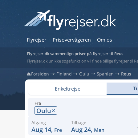
Flyrejser
Prisovervågeren
Om os
Flyrejser.dk sammenlign priser på flyrejser til Reus
Flyrejser.dk unikke søgefunktion vil finde billige flyrejser til 
Forsiden
Finland
Oulu
Spanien
Reus
Tu
Enkeltrejse
Fra
Oulu
Afgang
Tilbage
Aug 14,
Aug 24,
Fre
Man