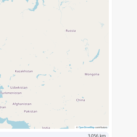
©
OpenStreetMap
contributors
3,056 km