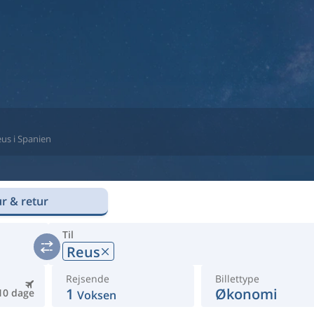
Reus i Spanien
r & retur
Til
Reus
Rejsende
Billettype
1
Økonomi
10 dage
Voksen