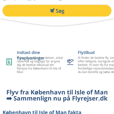
Søg
Indtast dine
Flytilbud
flyoplysninger
Vi har brug for dine datoer, antal
Vi finder de bedste fly, so
rejsende og bagage for at give
efter billigste, hurtigste el
dig de bedste tilbud på din
bedste. Vi viser fly fra m
flyrejse fra København til Isle of
forskellige rejseselskaber
Man
du kan bestille og købe di
Flyv fra København til Isle of Man
➡️ Sammenlign nu på Flyrejser.dk
København til Isle of Man fakta