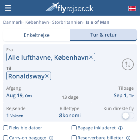
Danmark
København
Storbritannien
Isle of Man
Tur & retur
Enkeltrejse
Fra
Alle lufthavne,
København
Til
Ronaldsway
Afgang
Tilbage
Aug 19,
Sep 1,
Ons
Tir
13 dage
Rejsende
Billettype
Kun direkte fly
1
Økonomi
Voksen
Fleksible datoer
Bagage inkluderet
Carry-on baggage
Reserverbare billetter