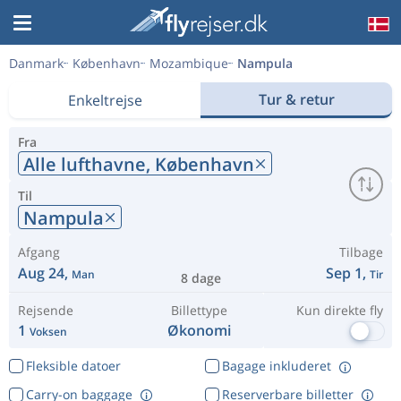
Danmark
København
Mozambique
Nampula
Tur & retur
Enkeltrejse
Fra
Alle lufthavne,
København
Til
Nampula
Afgang
Tilbage
Aug 24,
Sep 1,
Man
Tir
8 dage
Rejsende
Billettype
Kun direkte fly
1
Økonomi
Voksen
Fleksible datoer
Bagage inkluderet
Carry-on baggage
Reserverbare billetter