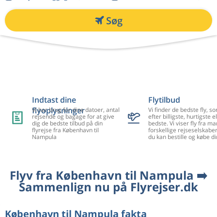
Søg
Indtast dine
Flytilbud
flyoplysninger
Vi har brug for dine datoer, antal
Vi finder de bedste fly, so
rejsende og bagage for at give
efter billigste, hurtigste el
dig de bedste tilbud på din
bedste. Vi viser fly fra m
flyrejse fra København til
forskellige rejseselskaber
Nampula
du kan bestille og købe di
Flyv fra København til Nampula ➡️
Sammenlign nu på Flyrejser.dk
København til Nampula fakta