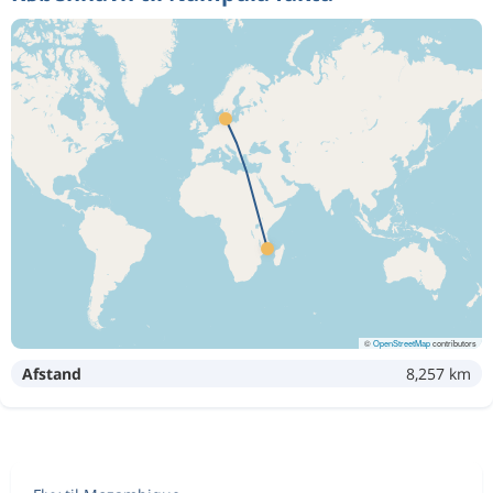
©
OpenStreetMap
contributors
Afstand
8,257 km