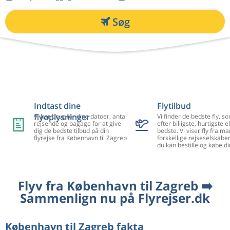
Søg
Indtast dine
Flytilbud
flyoplysninger
Vi har brug for dine datoer, antal
Vi finder de bedste fly, so
rejsende og bagage for at give
efter billigste, hurtigste el
dig de bedste tilbud på din
bedste. Vi viser fly fra m
flyrejse fra København til Zagreb
forskellige rejseselskaber
du kan bestille og købe di
Flyv fra København til Zagreb ➡️
Sammenlign nu på Flyrejser.dk
København til Zagreb fakta