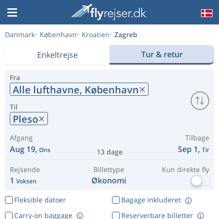
Danmark
København
Kroatien
Zagreb
Tur & retur
Enkeltrejse
Fra
Alle lufthavne,
København
Til
Pleso
Afgang
Tilbage
Aug 19,
Sep 1,
Ons
Tir
13 dage
Rejsende
Billettype
Kun direkte fly
1
Økonomi
Voksen
Fleksible datoer
Bagage inkluderet
Carry-on baggage
Reserverbare billetter