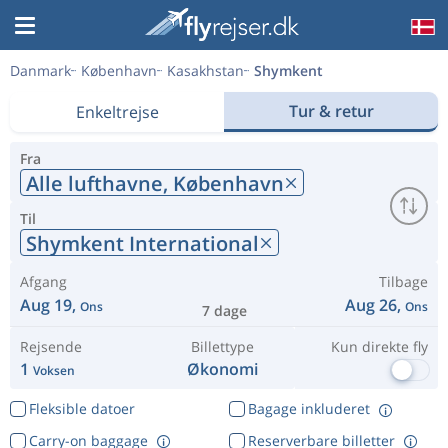
Danmark
København
Kasakhstan
Shymkent
Tur & retur
Enkeltrejse
Fra
Alle lufthavne,
København
Til
Shymkent International
Afgang
Tilbage
Aug 19,
Aug 26,
Ons
Ons
7 dage
Rejsende
Billettype
Kun direkte fly
1
Økonomi
Voksen
Fleksible datoer
Bagage inkluderet
Carry-on baggage
Reserverbare billetter