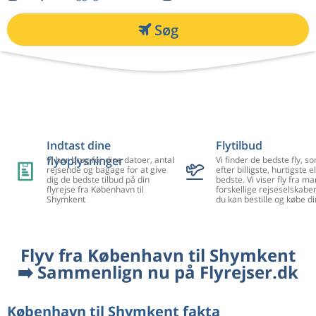
Søg
Indtast dine
Flytilbud
flyoplysninger
Vi har brug for dine datoer, antal
Vi finder de bedste fly, so
rejsende og bagage for at give
efter billigste, hurtigste el
dig de bedste tilbud på din
bedste. Vi viser fly fra m
flyrejse fra København til
forskellige rejseselskaber
Shymkent
du kan bestille og købe di
Flyv fra København til Shymkent
➡️ Sammenlign nu på Flyrejser.dk
København til Shymkent fakta