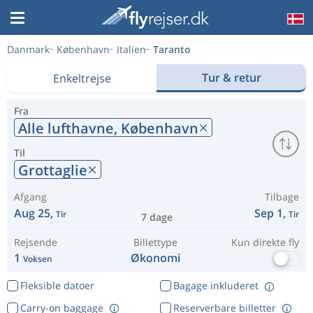
Danmark
København
Italien
Taranto
Tur & retur
Enkeltrejse
Fra
Alle lufthavne,
København
Til
Grottaglie
Afgang
Tilbage
Aug 25,
Sep 1,
Tir
Tir
7 dage
Rejsende
Billettype
Kun direkte fly
1
Økonomi
Voksen
Fleksible datoer
Bagage inkluderet
Carry-on baggage
Reserverbare billetter