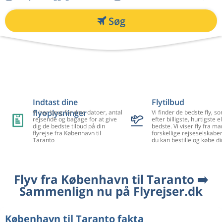
Søg
Indtast dine
Flytilbud
flyoplysninger
Vi har brug for dine datoer, antal
Vi finder de bedste fly, so
rejsende og bagage for at give
efter billigste, hurtigste el
dig de bedste tilbud på din
bedste. Vi viser fly fra m
flyrejse fra København til
forskellige rejseselskaber
Taranto
du kan bestille og købe di
Flyv fra København til Taranto ➡️
Sammenlign nu på Flyrejser.dk
København til Taranto fakta