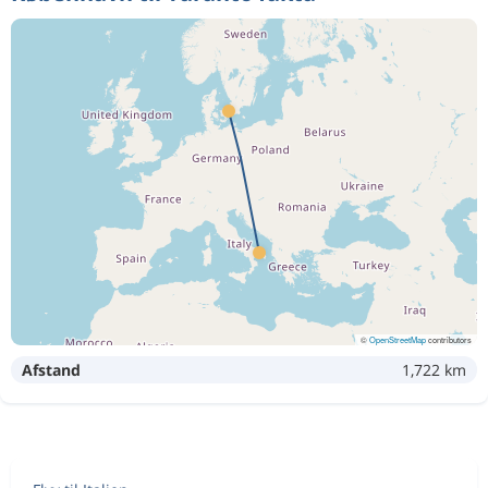
©
OpenStreetMap
contributors
Afstand
1,722 km