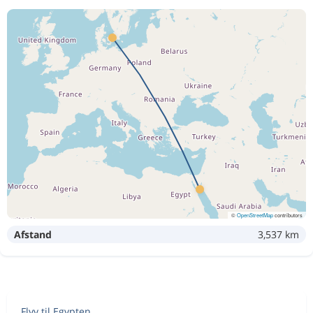
©
OpenStreetMap
contributors
Afstand
3,537 km
Flyv til Egypten