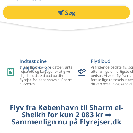
Søg
Indtast dine
Flytilbud
flyoplysninger
Vi har brug for dine datoer, antal
Vi finder de bedste fly, so
rejsende og bagage for at give
efter billigste, hurtigste el
dig de bedste tilbud på din
bedste. Vi viser fly fra m
flyrejse fra København til Sharm
forskellige rejseselskaber
el-Sheikh
du kan bestille og købe di
Flyv fra København til Sharm el-
Sheikh for kun 2 083 kr ➡️
Sammenlign nu på Flyrejser.dk