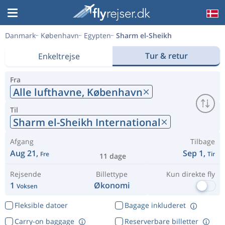
Danmark
København
Egypten
Sharm el-Sheikh
Tur & retur
Enkeltrejse
Fra
Alle lufthavne,
København
Til
Sharm el-Sheikh International
Afgang
Tilbage
Aug 21,
Sep 1,
Fre
Tir
11 dage
Rejsende
Billettype
Kun direkte fly
1
Økonomi
Voksen
Fleksible datoer
Bagage inkluderet
Carry-on baggage
Reserverbare billetter