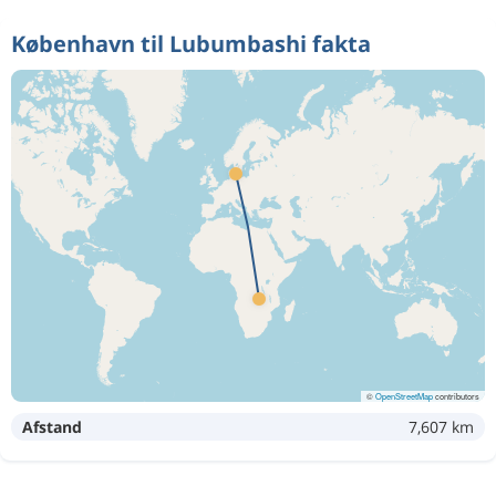
København til Lubumbashi fakta
©
OpenStreetMap
contributors
Afstand
7,607 km