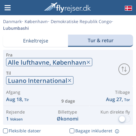
Danmark
København
Demokratiske Republik Congo
Lubumbashi
Tur & retur
Enkeltrejse
Fra
Alle lufthavne,
København
Til
Luano International
Afgang
Tilbage
Aug 18,
Aug 27,
Tir
Tor
9 dage
Rejsende
Billettype
Kun direkte fly
1
Økonomi
Voksen
Fleksible datoer
Bagage inkluderet