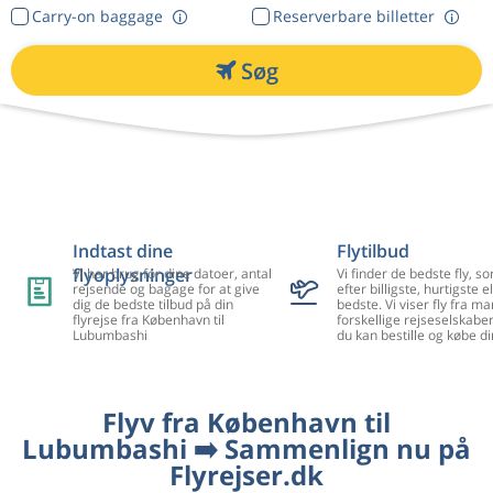
Carry-on baggage
Reserverbare billetter
Søg
Indtast dine
Flytilbud
flyoplysninger
Vi har brug for dine datoer, antal
Vi finder de bedste fly, so
rejsende og bagage for at give
efter billigste, hurtigste el
dig de bedste tilbud på din
bedste. Vi viser fly fra m
flyrejse fra København til
forskellige rejseselskaber
Lubumbashi
du kan bestille og købe di
Flyv fra København til
Lubumbashi ➡️ Sammenlign nu på
Flyrejser.dk