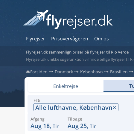
Flyrejser
Prisovervågeren
Om os
Flyrejser.dk sammenlign priser på flyrejser til Rio Verde
Flyrejser.dk unikke søgefunktion vil finde billige flyrejser til R
Forsiden
Danmark
København
Brasilien
Tu
Enkeltrejse
Fra
Alle lufthavne,
København
Afgang
Tilbage
Aug 18,
Aug 25,
Tir
Tir