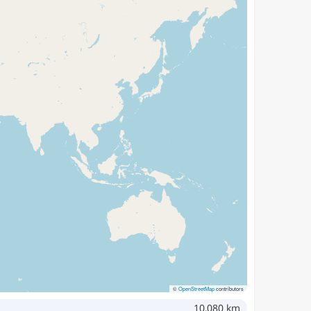
©
OpenStreetMap
contributors
10,080 km