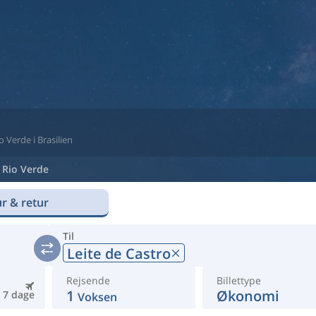
io Verde i Brasilien
Rio Verde
r & retur
Til
Leite de Castro
Rejsende
Billettype
1
Økonomi
7 dage
Voksen