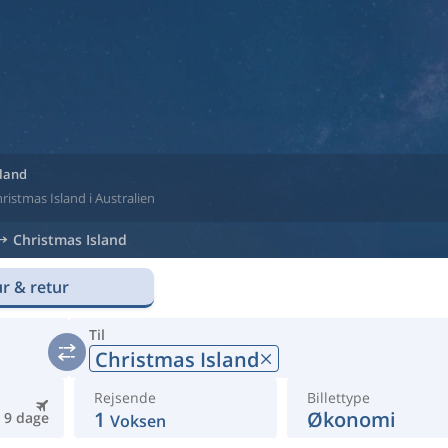
sland
Christmas Island i Australien
Christmas Island
r & retur
Til
Christmas Island
Rejsende
Billettype
1
Økonomi
9 dage
Voksen