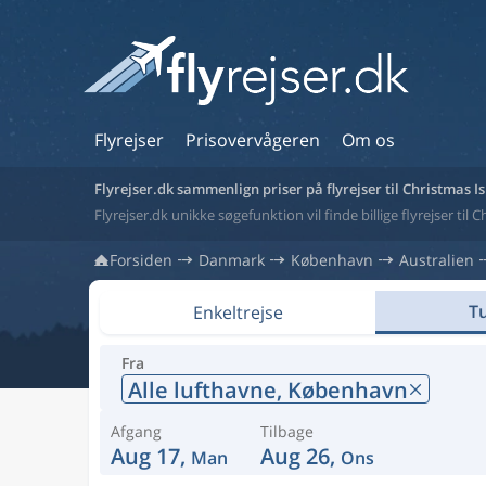
Flyrejser
Prisovervågeren
Om os
Flyrejser.dk sammenlign priser på flyrejser til Christmas I
Flyrejser.dk unikke søgefunktion vil finde billige flyrejser til 
Forsiden
Danmark
København
Australien
Tu
Enkeltrejse
Fra
Alle lufthavne,
København
Afgang
Tilbage
Aug 17,
Aug 26,
Man
Ons