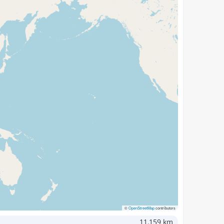
©
OpenStreetMap
contributors
11,159 km