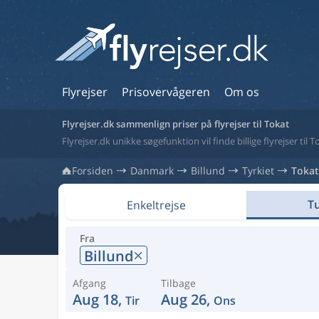
Flyrejser
Prisovervågeren
Om os
Flyrejser.dk sammenlign priser på flyrejser til Tokat
Flyrejser.dk unikke søgefunktion vil finde billige flyrejser til T
Forsiden
Danmark
Billund
Tyrkiet
Tokat
Tu
Enkeltrejse
Fra
Billund
Afgang
Tilbage
Aug 18,
Aug 26,
Tir
Ons