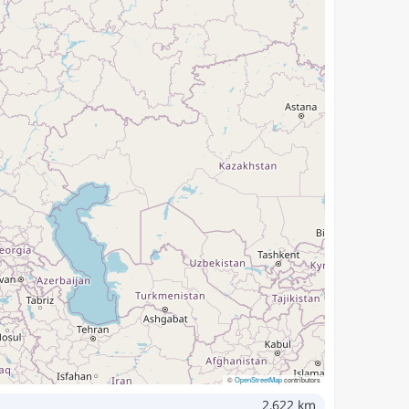
©
OpenStreetMap
contributors
2,622 km