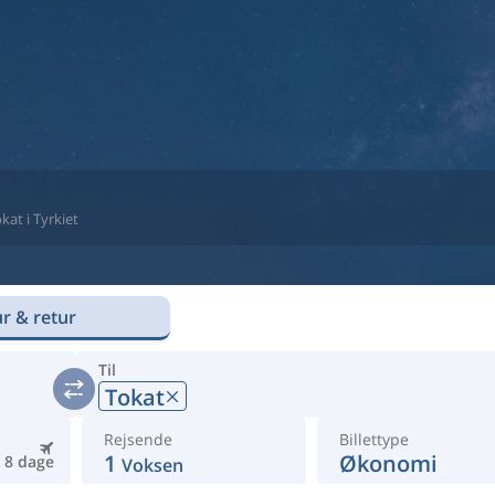
okat i Tyrkiet
r & retur
Til
Tokat
Rejsende
Billettype
1
Økonomi
8 dage
Voksen