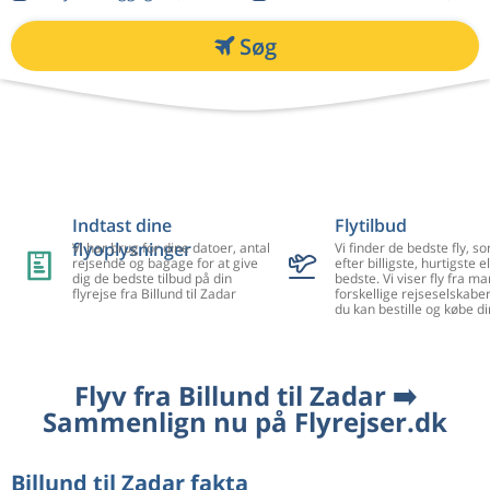
Søg
Indtast dine
Flytilbud
flyoplysninger
Vi har brug for dine datoer, antal
Vi finder de bedste fly, so
rejsende og bagage for at give
efter billigste, hurtigste el
dig de bedste tilbud på din
bedste. Vi viser fly fra m
flyrejse fra Billund til Zadar
forskellige rejseselskaber
du kan bestille og købe di
Flyv fra Billund til Zadar ➡️
Sammenlign nu på Flyrejser.dk
Billund til Zadar fakta