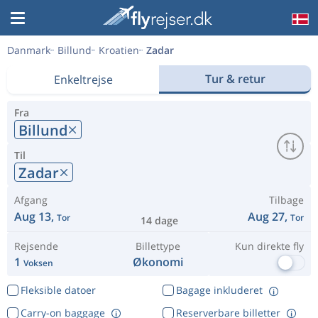
Danmark
Billund
Kroatien
Zadar
Tur & retur
Enkeltrejse
Fra
Billund
Til
Zadar
Afgang
Tilbage
Aug 13,
Aug 27,
Tor
Tor
14 dage
Rejsende
Billettype
Kun direkte fly
1
Økonomi
Voksen
Fleksible datoer
Bagage inkluderet
Carry-on baggage
Reserverbare billetter