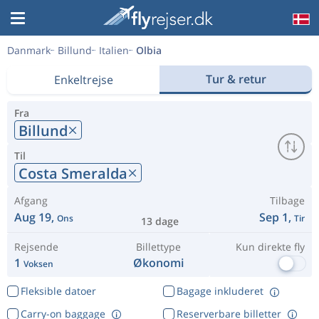
Danmark
Billund
Italien
Olbia
Tur & retur
Enkeltrejse
Fra
Billund
Til
Costa Smeralda
Afgang
Tilbage
Aug 19,
Sep 1,
Ons
Tir
13 dage
Rejsende
Billettype
Kun direkte fly
1
Økonomi
Voksen
Fleksible datoer
Bagage inkluderet
Carry-on baggage
Reserverbare billetter