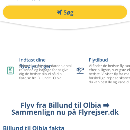
Søg
Indtast dine
Flytilbud
flyoplysninger
Vi har brug for dine datoer, antal
Vi finder de bedste fly, so
rejsende og bagage for at give
efter billigste, hurtigste el
dig de bedste tilbud på din
bedste. Vi viser fly fra m
flyrejse fra Billund til Olbia
forskellige rejseselskaber
du kan bestille og købe di
Flyv fra Billund til Olbia ➡️
Sammenlign nu på Flyrejser.dk
Billund til Olbia fakta