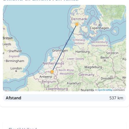
©
OpenStreetMap
contributors
Afstand
537 km