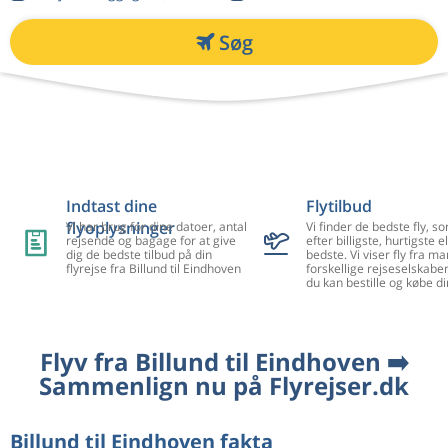
Søg
Indtast dine
Flytilbud
flyoplysninger
Vi har brug for dine datoer, antal
Vi finder de bedste fly, so
rejsende og bagage for at give
efter billigste, hurtigste el
dig de bedste tilbud på din
bedste. Vi viser fly fra m
flyrejse fra Billund til Eindhoven
forskellige rejseselskaber
du kan bestille og købe di
Flyv fra Billund til Eindhoven ➡️
Sammenlign nu på Flyrejser.dk
Billund til Eindhoven fakta