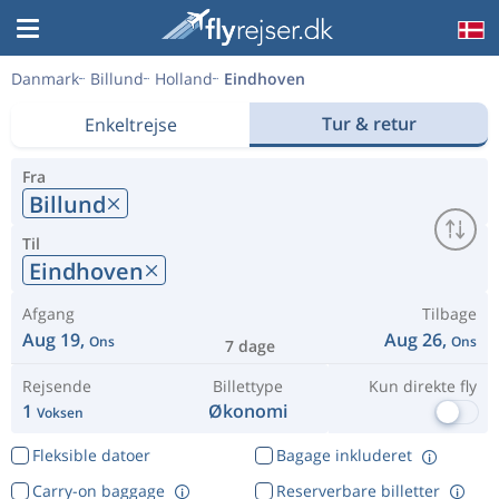
Danmark
Billund
Holland
Eindhoven
Tur & retur
Enkeltrejse
Fra
Billund
Til
Eindhoven
Afgang
Tilbage
Aug 19,
Aug 26,
Ons
Ons
7 dage
Rejsende
Billettype
Kun direkte fly
1
Økonomi
Voksen
Fleksible datoer
Bagage inkluderet
Carry-on baggage
Reserverbare billetter