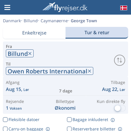
Danmark
Billund
Caymanøerne
George Town
Tur & retur
Enkeltrejse
Fra
Billund
Til
Owen Roberts International
Afgang
Tilbage
Aug 15,
Aug 22,
Lør
Lør
7 dage
Rejsende
Billettype
Kun direkte fly
1
Økonomi
Voksen
Fleksible datoer
Bagage inkluderet
Carry-on baggage
Reserverbare billetter