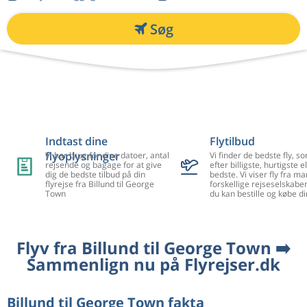
Søg
Indtast dine
Flytilbud
flyoplysninger
Vi har brug for dine datoer, antal
Vi finder de bedste fly, so
rejsende og bagage for at give
efter billigste, hurtigste el
dig de bedste tilbud på din
bedste. Vi viser fly fra m
flyrejse fra Billund til George
forskellige rejseselskaber
Town
du kan bestille og købe di
Flyv fra Billund til George Town ➡️
Sammenlign nu på Flyrejser.dk
Billund til George Town fakta