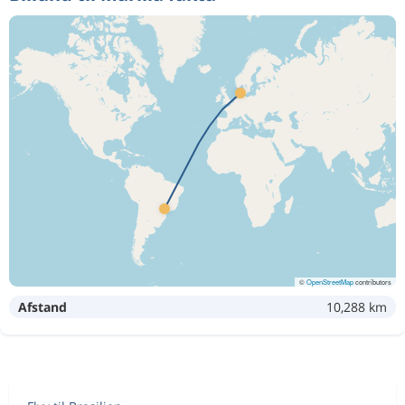
©
OpenStreetMap
contributors
Afstand
10,288 km