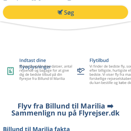
Søg
Indtast dine
Flytilbud
flyoplysninger
Vi har brug for dine datoer, antal
Vi finder de bedste fly, so
rejsende og bagage for at give
efter billigste, hurtigste el
dig de bedste tilbud på din
bedste. Vi viser fly fra m
flyrejse fra Billund til Marilia
forskellige rejseselskaber
du kan bestille og købe di
Flyv fra Billund til Marilia ➡️
Sammenlign nu på Flyrejser.dk
Billund til Marilia fakta