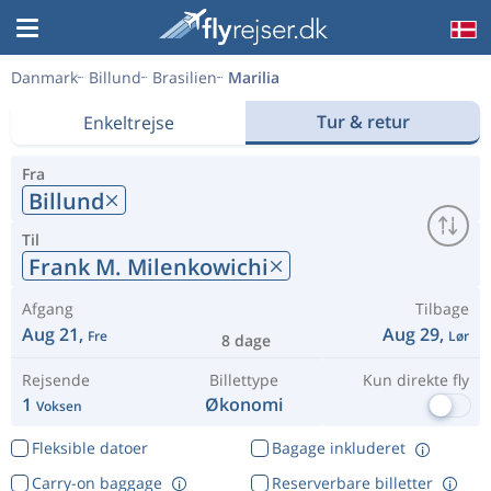
Danmark
Billund
Brasilien
Marilia
Tur & retur
Enkeltrejse
Fra
Billund
Til
Frank M. Milenkowichi
Afgang
Tilbage
Aug 21,
Aug 29,
Fre
Lør
8 dage
Rejsende
Billettype
Kun direkte fly
1
Økonomi
Voksen
Fleksible datoer
Bagage inkluderet
Carry-on baggage
Reserverbare billetter