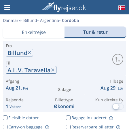
Danmark
Billund
Argentina
Cordoba
Tur & retur
Enkeltrejse
Fra
Billund
Til
A.L.V. Taravella
Afgang
Tilbage
Aug 21,
Aug 29,
Fre
Lør
8 dage
Rejsende
Billettype
Kun direkte fly
1
Økonomi
Voksen
Fleksible datoer
Bagage inkluderet
Carry-on baggage
Reserverbare billetter