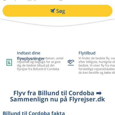
Søg
Indtast dine
Flytilbud
flyoplysninger
Vi har brug for dine datoer, antal
Vi finder de bedste fly, so
rejsende og bagage for at give
efter billigste, hurtigste el
dig de bedste tilbud på din
bedste. Vi viser fly fra m
flyrejse fra Billund til Cordoba
forskellige rejseselskaber
du kan bestille og købe di
Flyv fra Billund til Cordoba ➡️
Sammenlign nu på Flyrejser.dk
Billund til Cordoba fakta