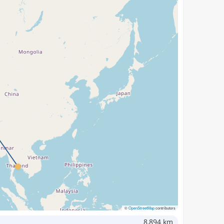
©
OpenStreetMap
contributors
8,894 km