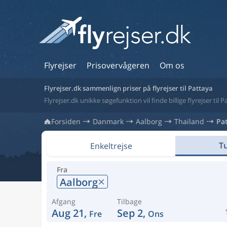
Flyrejser
Prisovervågeren
Om os
Flyrejser.dk sammenlign priser på flyrejser til Pattaya
Flyrejser.dk unikke søgefunktion vil finde billige flyrejser til 
Forsiden
Danmark
Aalborg
Thailand
Pa
Tu
Enkeltrejse
Fra
Aalborg
Afgang
Tilbage
Aug 21,
Sep 2,
Fre
Ons