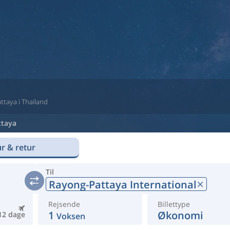
Pattaya i Thailand
ttaya
r & retur
Til
Rayong-Pattaya International
Rejsende
Billettype
1
Økonomi
12 dage
Voksen