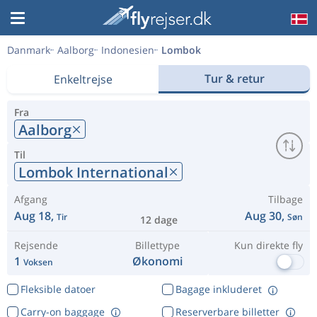
Danmark
Aalborg
Indonesien
Lombok
Tur & retur
Enkeltrejse
Fra
Aalborg
Til
Lombok International
Afgang
Tilbage
Aug 18,
Aug 30,
Tir
Søn
12 dage
Rejsende
Billettype
Kun direkte fly
1
Økonomi
Voksen
Fleksible datoer
Bagage inkluderet
Carry-on baggage
Reserverbare billetter