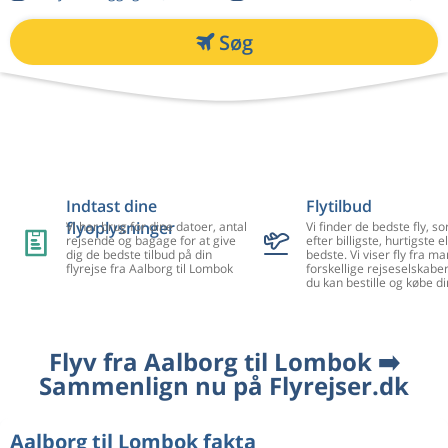
Søg
Indtast dine
Flytilbud
flyoplysninger
Vi har brug for dine datoer, antal
Vi finder de bedste fly, so
rejsende og bagage for at give
efter billigste, hurtigste el
dig de bedste tilbud på din
bedste. Vi viser fly fra m
flyrejse fra Aalborg til Lombok
forskellige rejseselskaber
du kan bestille og købe di
Flyv fra Aalborg til Lombok ➡️
Sammenlign nu på Flyrejser.dk
Aalborg til Lombok fakta