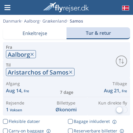
Danmark
Aalborg
Grækenland
Samos
Tur & retur
Enkeltrejse
Fra
Aalborg
Til
Aristarchos of Samos
Afgang
Tilbage
Aug 14,
Aug 21,
Fre
Fre
7 dage
Rejsende
Billettype
Kun direkte fly
1
Økonomi
Voksen
Fleksible datoer
Bagage inkluderet
Carry-on baggage
Reserverbare billetter