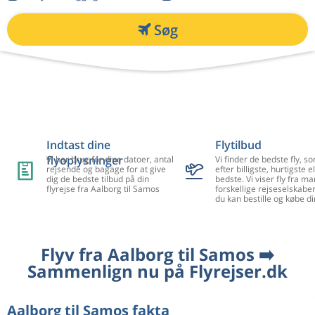
Søg
Indtast dine
Flytilbud
flyoplysninger
Vi har brug for dine datoer, antal
Vi finder de bedste fly, so
rejsende og bagage for at give
efter billigste, hurtigste el
dig de bedste tilbud på din
bedste. Vi viser fly fra m
flyrejse fra Aalborg til Samos
forskellige rejseselskaber
du kan bestille og købe di
Flyv fra Aalborg til Samos ➡️
Sammenlign nu på Flyrejser.dk
Aalborg til Samos fakta